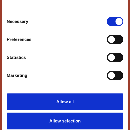
Mission og vision
Strategi
Consent
Necessary
Politikker
Selection
Historie
Preferences
Formalia
Statistics
Vedtægter
Årsrapporter
Marketing
God fondsledelse
Bæredygtighed
Allow all
Organisation
Allow selection
Daglig ledelse