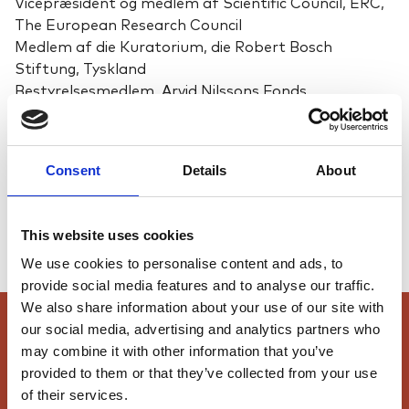
Vicepræsident og medlem af Scientific Council, ERC,
The European Research Council
Medlem af die Kuratorium, die Robert Bosch
Stiftung, Tyskland
Bestyrelsesmedlem, Arvid Nilssons Fonds
Professor på Rigshospitalet/Københavns Universitet
Bestyrelsesformand Tagea, Brandts Rejselegat
Consent
Details
About
Særlige kompetencer
Lægevidenskab, forskning og sundhedssociale
This website uses cookies
forhold
We use cookies to personalise content and ads, to
provide social media features and to analyse our traffic.
We also share information about your use of our site with
our social media, advertising and analytics partners who
may combine it with other information that you’ve
provided to them or that they’ve collected from your use
Fonden
of their services.