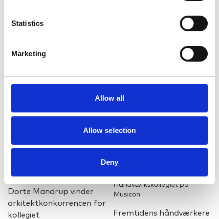
Jan. 2022
Statistics
Håndværkskollegiet på
Mar. 2022
Musicon
BRFfonden
Se videoen:
BRFfonden afsætter
Marketing
Afprøvningsforløb for
600 millioner DKK til
Håndværkskollegiet på
håndværkskollegier
Musicon
Allow all
Allow selection
Deny
Dec. 2021
Håndværkskollegiet i Herning
Nov. 2021
Håndværkskollegiet på
Dorte Mandrup vinder
Musicon
arkitektkonkurrencen for
Fremtidens håndværkere
kollegiet