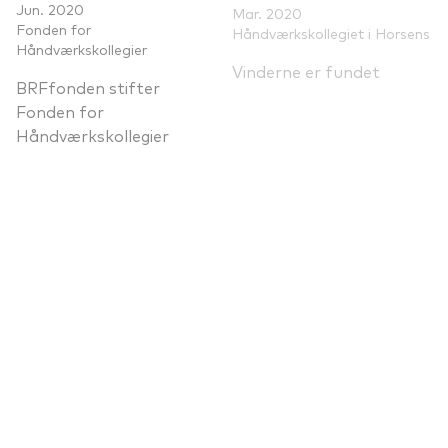
Jun. 2020
Mar. 2020
Fonden for
Håndværkskollegiet i Horsens
Håndværkskollegier
Vinderne er fundet
BRFfonden stifter
Fonden for
Håndværkskollegier
Nov. 2019
Håndværkskollegiet i Horsens
Mar. 2019
BRFfonden
BRFfonden bygger unikt
håndværkskollegium
BRFfonden indleder
arbejdet med
håndværkskollegierne