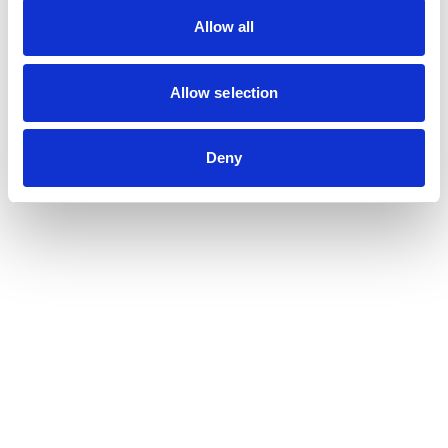
Nu er opførelsen i gang
håndværkskollegie er nu
Allow all
indviet
Allow selection
Deny