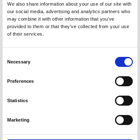
We also share information about your use of our site with
our social media, advertising and analytics partners who
may combine it with other information that you’ve
provided to them or that they’ve collected from your use
Apr. 2026
of their services.
BRFfonden
Jan. 2026
BRFfonden
BRFfonden uddeler 262
Consent
mio. kr. til
BRFfonden modtager
Necessary
Selection
håndværkskollegierne
Det Gyldne Søm for
Håndværkskollegierne
Preferences
Statistics
Marketing
Nov. 2025
Nov. 2025
Håndværkskollegiet på
Håndværkskollegiet i Herning
Musicon
Det næste