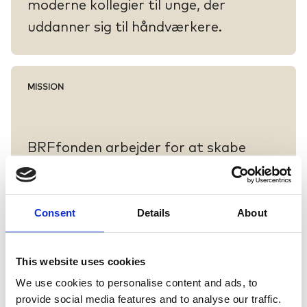
moderne kollegier til unge, der
uddanner sig til håndværkere.
MISSION
BRFfonden arbejder for at skabe
bolig- og bygningsmæssige
forudsætninger for menneskers
Consent
Details
About
trivsel, livskvalitet og medborgerskab.
This website uses cookies
We use cookies to personalise content and ads, to
Nyheder
Se alle
provide social media features and to analyse our traffic.