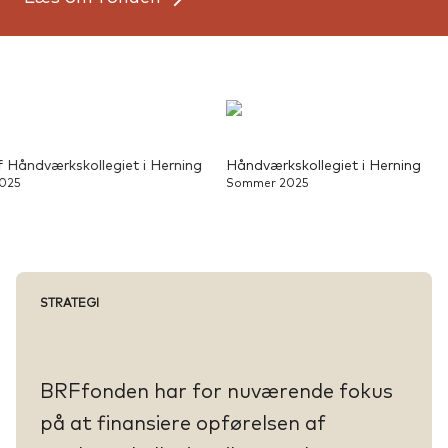
 Håndværkskollegiet i Herning
Håndværkskollegiet i Herning
25
Sommer 2025
Gallery visning
Dette galleri viser en samling billeder med tilhørende bes
STRATEGI
BRFfonden har for nuværende fokus
på at finansiere opførelsen af